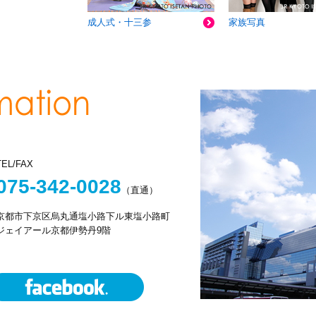
成人式・十三参
家族写真
TEL/FAX
075-342-0028
（直通）
京都市下京区烏丸通塩小路下ル東塩小路町
ジェイアール京都伊勢丹9階