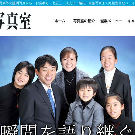
写真等の証明写真から、お宮参り・七五三・成人式・婚礼・家族写真まで経験豊富なジェイ