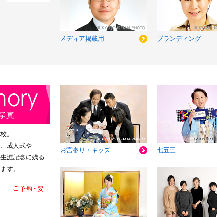
メディア掲載用
ブランディング
一枚。
業、成人式や
お宮参り・キッズ
七五三
の生涯記念に残る
げます。