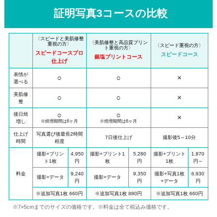
証明写真3コースの比較
〈スピードと美肌修整
〈美肌修整と高品質プリン
重視の方〉
〈スピード重視の方〉
ト重視の方〉
スピードコースプロ
スピードコース
銀塩プリントコース
仕上げ
表情が
○
○
×
選べる
美肌修
○
○
×
整
○
○
後日焼
×
増し
※焼増期間は6ヶ月
※焼増期間は6ヶ月
仕上げ
写真選び後最長2時間
7日後仕上げ
撮影後5～10分
時間
程度
撮影+プリン
4,950
撮影+プリント1
5,280
撮影+プリント
1,870
ト1枚
円
枚
円
1枚
円～
料金
9,240
9,350
撮影+写真1枚
6,930
撮影+データ
撮影+データ
円
円
+データ
円
※追加写真1枚 660円
※追加写真1枚 880円
※追加写真1枚 660円
※7×5cmまでのサイズの価格です。※料金は全て税込み価格です。